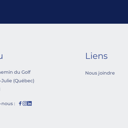
u
Liens
hemin du Golf
Nous joindre
-Julie (Québec) 
1
-nous :