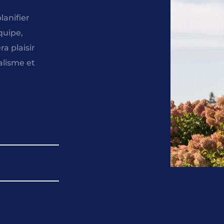
anifier 
uipe, 
a plaisir 
lisme et 