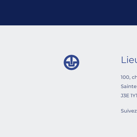
Lie
100, c
Sainte
J3E 1Y
Suivez