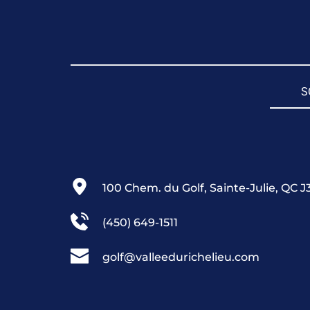
S
100 Chem. du Golf, Sainte-Julie, QC J
(450) 649-1511
golf@valleedurichelieu.com